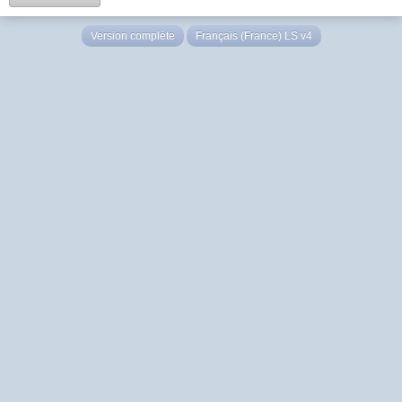
Version complète
Français (France) LS v4