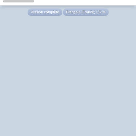
Version complète
Français (France) LS v4