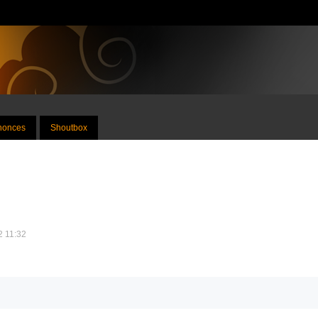
nnonces
Shoutbox
12 11:32