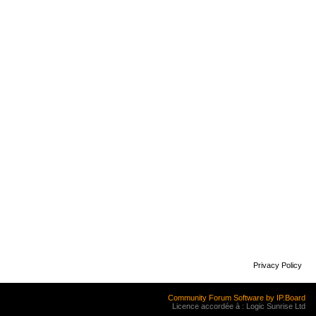
Privacy Policy
Community Forum Software by IP.Board
Licence accordée à : Logic Sunrise Ltd