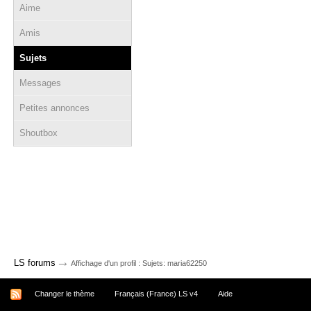
Aime
Amis
Sujets
Messages
Petites annonces
Shoutbox
→
LS forums
Affichage d'un profil : Sujets: maria62250
Changer le thème
Français (France) LS v4
Aide