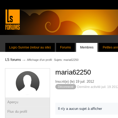
Logic-Sunrise (retour au site)
Forums
Membres
Petites a
→
LS forums
Affichage d'un profil : Sujets: maria62250
maria62250
Inscrit(e) (le) 19 juil. 2012
Déconnecté
Dernière activité juil. 19 20
Aperçu
Il n'y a aucun sujet à afficher
Flux du profil