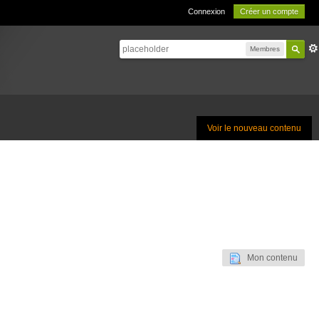
Connexion
Créer un compte
Membres
Voir le nouveau contenu
Mon contenu