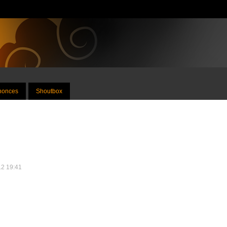
nnonces
Shoutbox
12 19:41