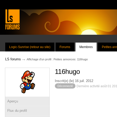
Logic-Sunrise (retour au site)
Forums
Membres
Petites a
→
LS forums
Affichage d'un profil : Petites annonces: 116hugo
116hugo
Inscrit(e) (le) 16 juil. 2012
Déconnecté
Dernière activité août 01 20
Aperçu
Flux du profil