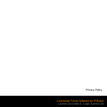
Privacy Policy
Community Forum Software by IP.Board
Licence accordée à : Logic Sunrise Ltd