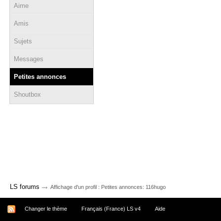
Aime
Amis
Sujets
Messages
Petites annonces
Shoutbox
→
LS forums
Affichage d'un profil : Petites annonces: 116hugo
Changer le thème
Français (France) LS v4
Aide