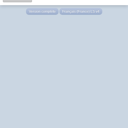
Version complète
Français (France) LS v4