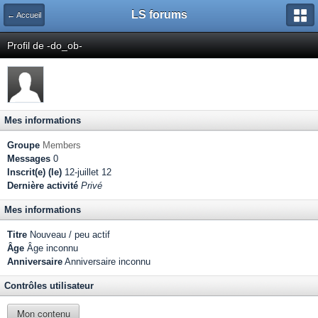
LS forums
← Accueil
Profil de -do_ob-
Mes informations
Groupe
Members
Messages
0
Inscrit(e) (le)
12-juillet 12
Dernière activité
Privé
Mes informations
Titre
Nouveau / peu actif
Âge
Âge inconnu
Anniversaire
Anniversaire inconnu
Contrôles utilisateur
Mon contenu