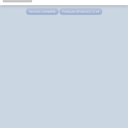
Version complète
Français (France) LS v4