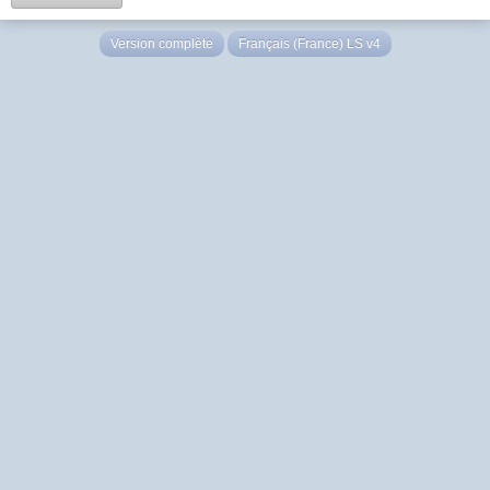
Version complète
Français (France) LS v4