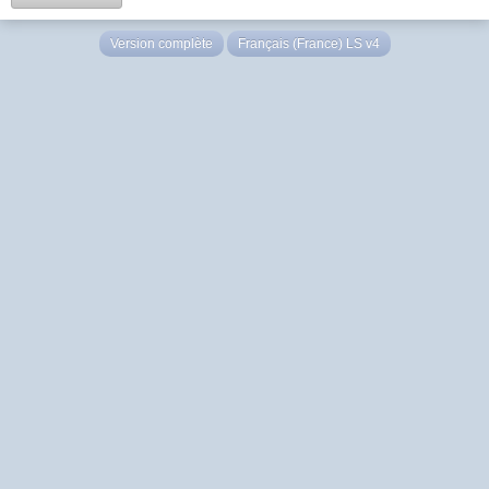
Version complète
Français (France) LS v4