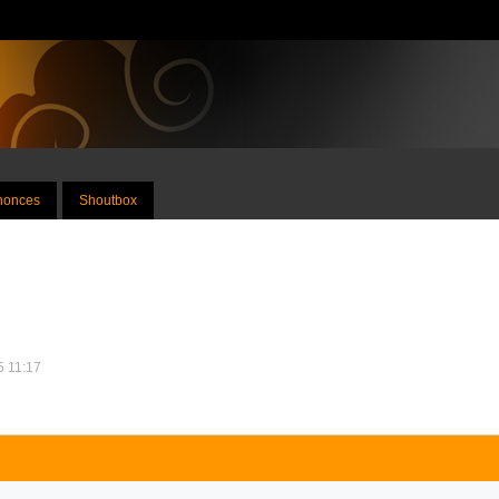
nnonces
Shoutbox
5 11:17