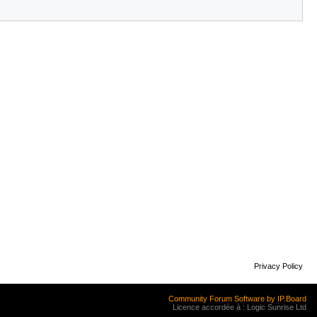
Privacy Policy
Community Forum Software by IP.Board
Licence accordée à : Logic Sunrise Ltd