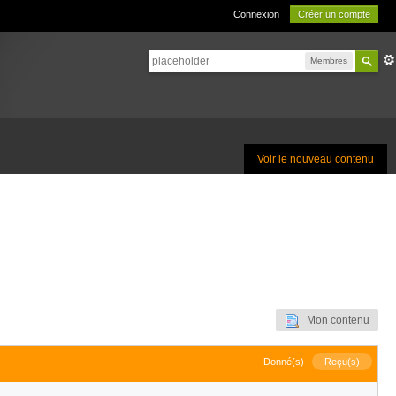
Connexion
Créer un compte
Membres
Voir le nouveau contenu
Mon contenu
Donné(s)
Reçu(s)