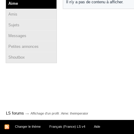
Il n'y a pas de contenu à afficher.
Aime
Amis
Sujets
Messages
Petites annonces
Shoutbox
→
LS forums
Affichage d'un profil : Aime: theimperator
Changer le thème
Français (France) LS v4
Aide