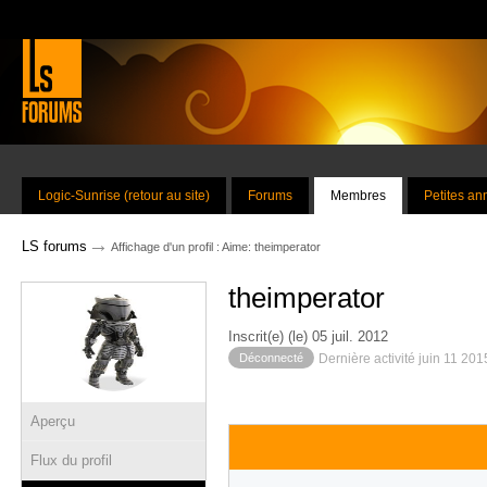
Logic-Sunrise (retour au site)
Forums
Membres
Petites a
→
LS forums
Affichage d'un profil : Aime: theimperator
theimperator
Inscrit(e) (le) 05 juil. 2012
Déconnecté
Dernière activité juin 11 201
Aperçu
Flux du profil