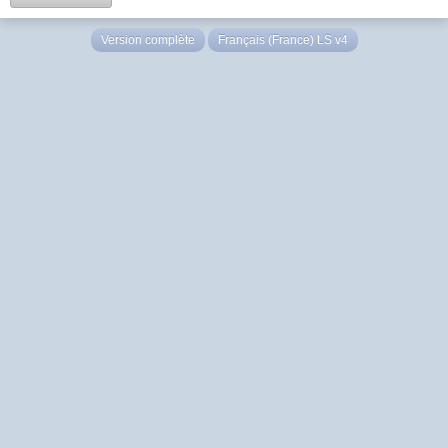
Version complète
Français (France) LS v4