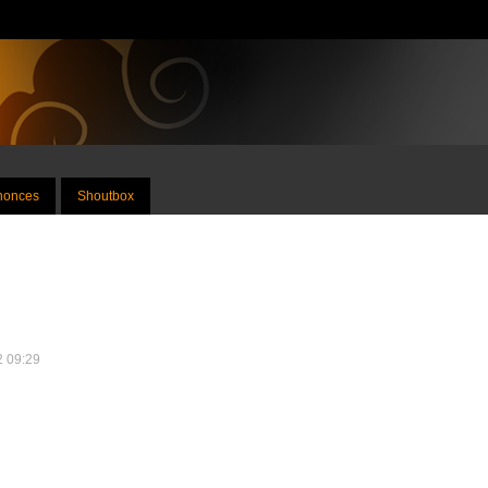
nnonces
Shoutbox
12 09:29