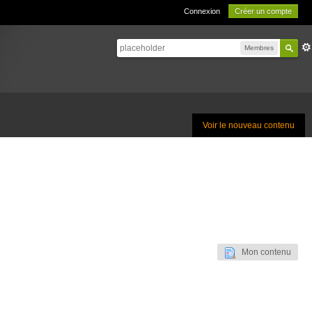
Connexion
Créer un compte
Membres
Voir le nouveau contenu
Mon contenu