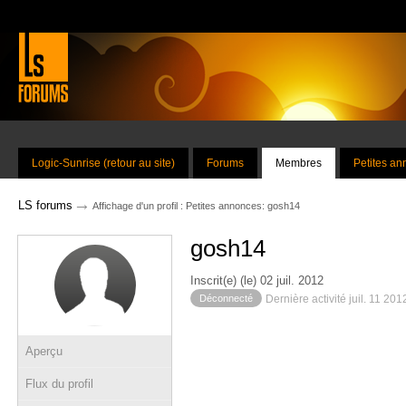
Logic-Sunrise (retour au site)
Forums
Membres
Petites a
→
LS forums
Affichage d'un profil : Petites annonces: gosh14
gosh14
Inscrit(e) (le) 02 juil. 2012
Déconnecté
Dernière activité juil. 11 20
Aperçu
Flux du profil