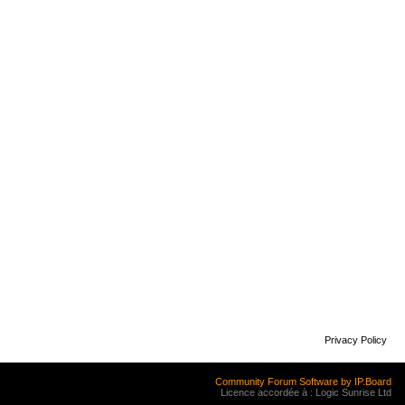
Privacy Policy
Community Forum Software by IP.Board
Licence accordée à : Logic Sunrise Ltd