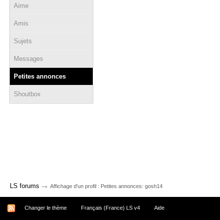
Aime
Amis
Sujets
Messages
Petites annonces
Shoutbox
→
LS forums
Affichage d'un profil : Petites annonces: gosh14
Changer le thème
Français (France) LS v4
Aide