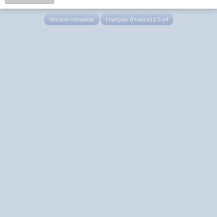
Version complète
Français (France) LS v4