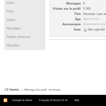
Aime
Messages
0
Visites sur le profil
5 393
Amis
Titre
Nouveau / peu ac
Âge
Âge inconnu
Sujets
Anniversaire
Anniversaire inc
Messages
Sexe
Non spécifié
Petites annonces
Shoutbox
→
LS forums
Affichage d'un profil : nicomoute
Changer le thème
Français (France) LS v4
Aide