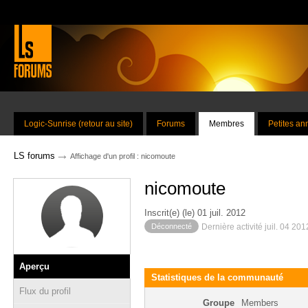
Logic-Sunrise (retour au site)
Forums
Membres
Petites a
→
LS forums
Affichage d'un profil : nicomoute
nicomoute
Inscrit(e) (le) 01 juil. 2012
Déconnecté
Dernière activité juil. 04 20
Aperçu
Statistiques de la communauté
Flux du profil
Groupe
Members