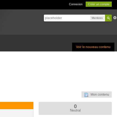
Connexion
Créer un compte
Membres
Voir le nouveau contenu
Mon contenu
0
Neutral