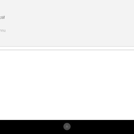
tif
onnu