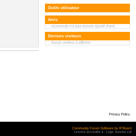
Outils utilisateur
Amis
nicomoute n'a pas encore ajouté d'ami.
Derniers visiteurs
Aucun visiteur à afficher
Privacy Policy
Community Forum Software by IP.Board
Licence accordée à : Logic Sunrise Ltd