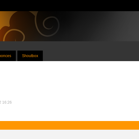
nnonces
Shoutbox
12 16:26