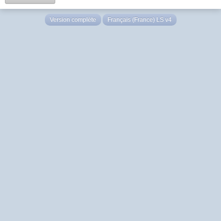
Version complète
Français (France) LS v4