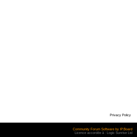
Privacy Policy
Community Forum Software by IP.Board
Licence accordée à : Logic Sunrise Ltd