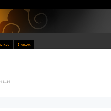
nnonces
Shoutbox
14 11:16