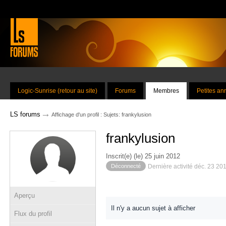
Logic-Sunrise (retour au site)
Forums
Membres
Petites a
→
LS forums
Affichage d'un profil : Sujets: frankylusion
frankylusion
Inscrit(e) (le) 25 juin 2012
Déconnecté
Dernière activité déc. 23 20
Aperçu
Il n'y a aucun sujet à afficher
Flux du profil