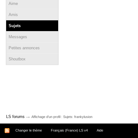
Aime
Amis
Sujets
Messages
Petites annonces
Shoutbox
→
LS forums
Affichage d'un profil : Sujets: frankylusion
Changer le thème
Français (France) LS v4
Aide