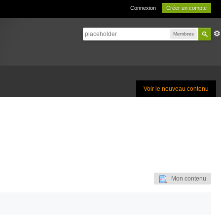
Connexion
Créer un compte
Membres
Voir le nouveau contenu
Mon contenu