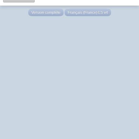
Version complète
Français (France) LS v4