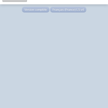
Version complète
Français (France) LS v4