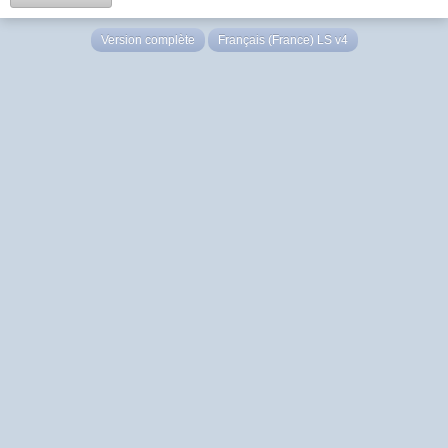
Version complète
Français (France) LS v4