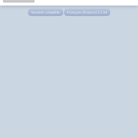
Version complète
Français (France) LS v4