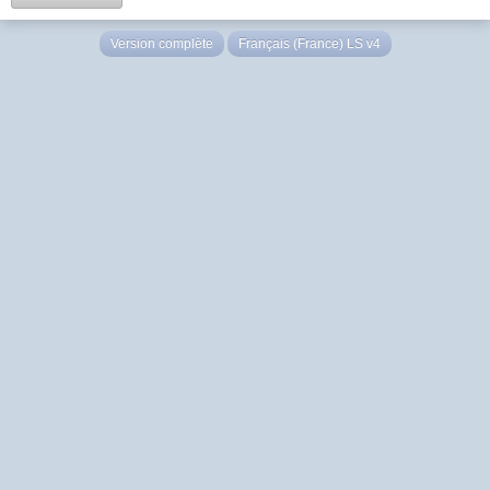
Version complète
Français (France) LS v4