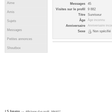
Aime
Messages
45
Visites sur le profil
9 882
Amis
Titre
Sunriseur
Âge
Âge inconnu
Sujets
Anniversaire
Anniversaire inc
Messages
Sexe
Non spécifié
Petites annonces
Shoutbox
→
LS forums
Affichage d'un profil : Mikih57