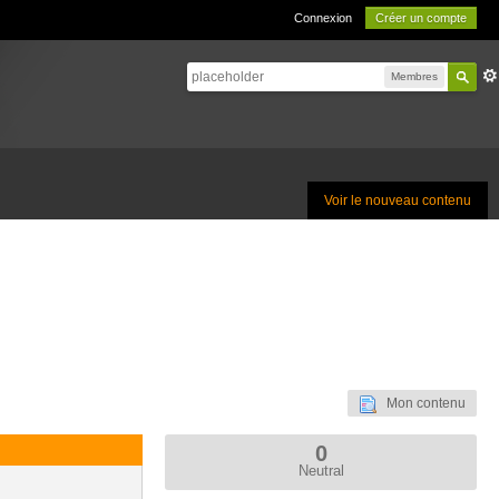
Connexion
Créer un compte
Membres
Voir le nouveau contenu
Mon contenu
0
Neutral