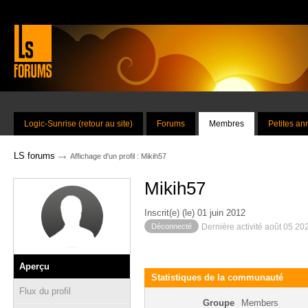
Logic-Sunrise (retour au site)
Forums
Membres
Petites a
→
LS forums
Affichage d'un profil : Mikih57
Mikih57
Inscrit(e) (le) 01 juin 2012
Déconnecté
Dernière activité août 05 20
Aperçu
Statistiques de la communauté
Flux du profil
Groupe
Members