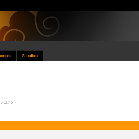
nnonces
Shoutbox
25 11:45