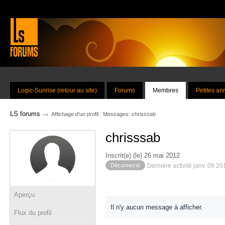
Logic-Sunrise (retour au site)
Forums
Membres
Petites a
→
LS forums
Affichage d'un profil : Messages: chrisssab
chrisssab
Inscrit(e) (le) 26 mai 2012
Déconnecté
Dernière activité janv. 09 2
Aperçu
Il n'y aucun message à afficher.
Flux du profil