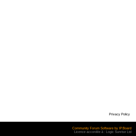
Privacy Policy
Community Forum Software by IP.Board
Licence accordée à : Logic Sunrise Ltd