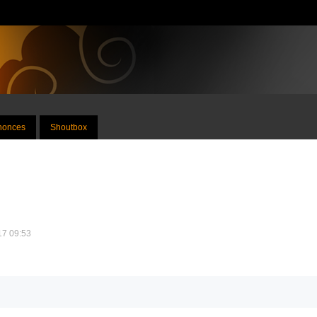
nnonces
Shoutbox
017 09:53