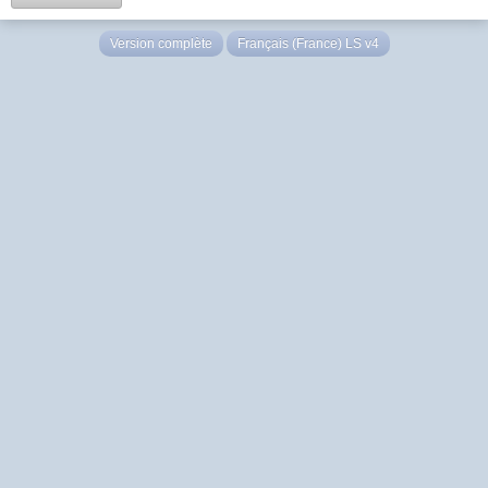
Version complète
Français (France) LS v4