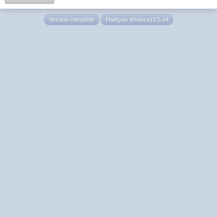
Version complète
Français (France) LS v4