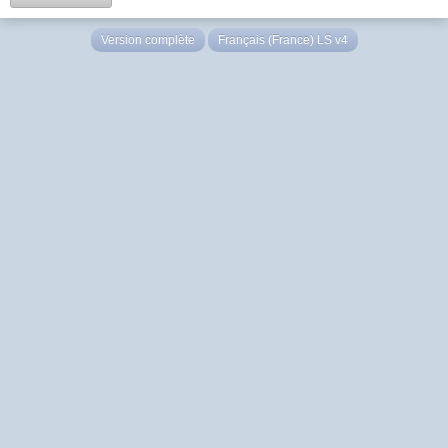
Version complète
Français (France) LS v4