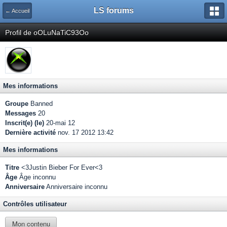
LS forums
← Accueil
Profil de oOLuNaTiC93Oo
Mes informations
Groupe
Banned
Messages
20
Inscrit(e) (le)
20-mai 12
Dernière activité
nov. 17 2012 13:42
Mes informations
Titre
<3Justin Bieber For Ever<3
Âge
Âge inconnu
Anniversaire
Anniversaire inconnu
Contrôles utilisateur
Mon contenu