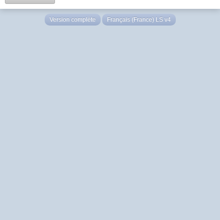
Version complète
Français (France) LS v4