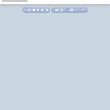
Version complète
Français (France) LS v4