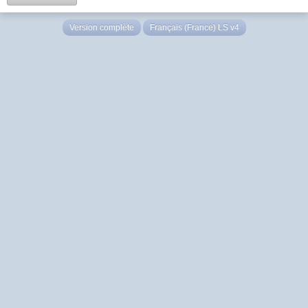
Version complète
Français (France) LS v4