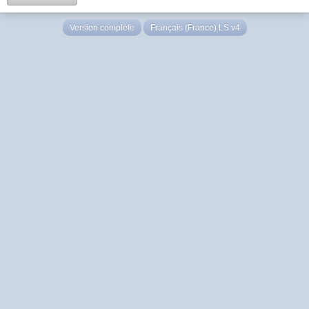
Version complète
Français (France) LS v4