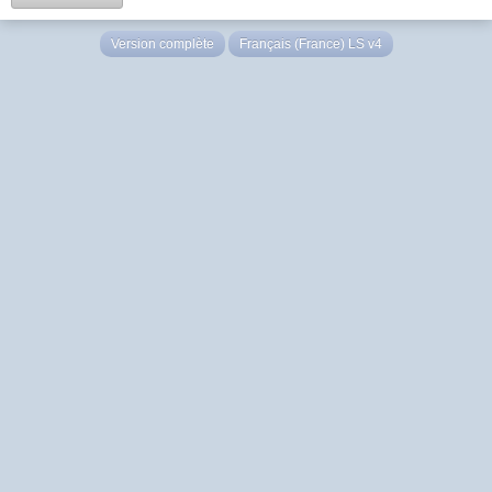
Version complète
Français (France) LS v4