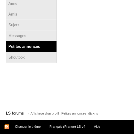
Aime
Amis
Sujets
Messages
Petites annonces
Shoutbox
→
LS forums
Affichage d'un profil : Petites annonces: dtckris
Changer le thème
Français (France) LS v4
Aide