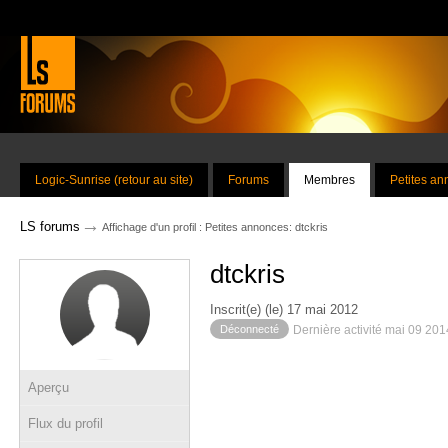
Logic-Sunrise (retour au site)
Forums
Membres
Petites a
→
LS forums
Affichage d'un profil : Petites annonces: dtckris
dtckris
Inscrit(e) (le) 17 mai 2012
Déconnecté
Dernière activité mai 09 20
Aperçu
Flux du profil