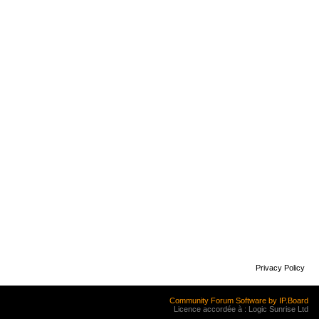
Privacy Policy
Community Forum Software by IP.Board
Licence accordée à : Logic Sunrise Ltd