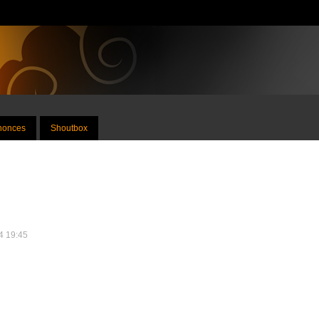
nnonces
Shoutbox
14 19:45