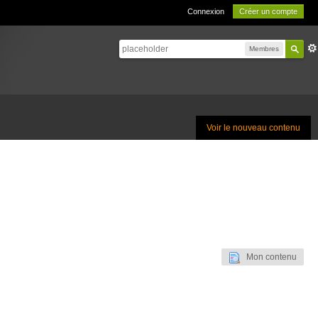
Connexion
Créer un compte
Membres
Voir le nouveau contenu
Mon contenu