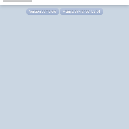
Version complète
Français (France) LS v4