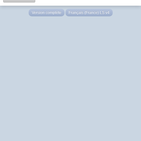
Version complète
Français (France) LS v4