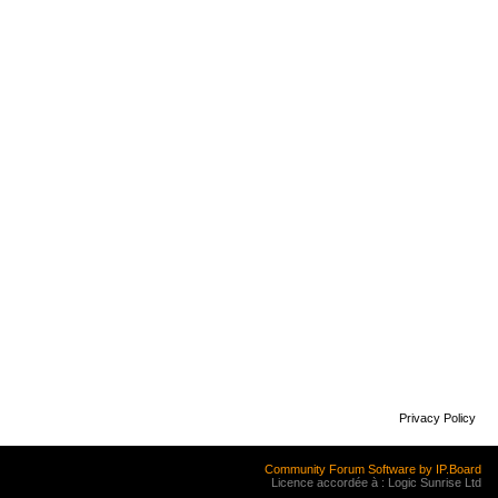
Privacy Policy
Community Forum Software by IP.Board
Licence accordée à : Logic Sunrise Ltd