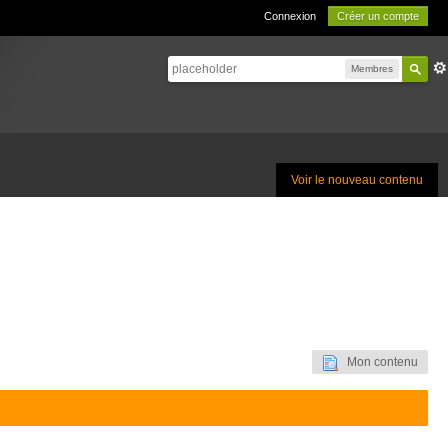
Connexion
Créer un compte
Membres
Voir le nouveau contenu
Mon contenu