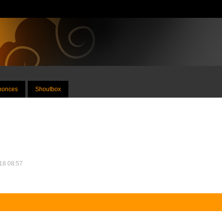
nnonces
Shoutbox
018 08:57