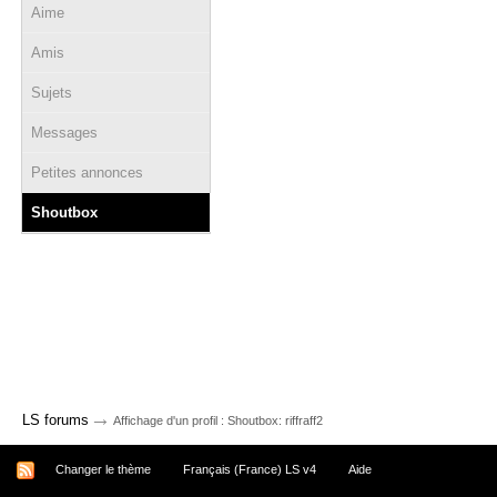
Aime
Amis
Sujets
Messages
Petites annonces
Shoutbox
→
LS forums
Affichage d'un profil : Shoutbox: riffraff2
Changer le thème
Français (France) LS v4
Aide