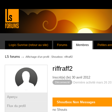
Logic-Sunrise (retour au site)
Forums
Membres
Petites a
→
LS forums
Affichage d'un profil : Shoutbox: riffraff2
riffraff2
Inscrit(e) (le) 30 avril 2012
Déconnecté
Dernière activité mars 26 2
Aperçu
Shoutbox Non Messages
Flux du profil
no Shouts