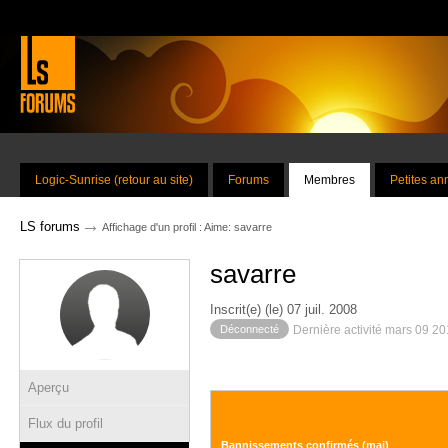
Logic-Sunrise (retour au site)
Forums
Membres
Petites a
→
LS forums
Affichage d'un profil : Aime: savarre
savarre
Inscrit(e) (le) 07 juil. 2008
Déconnecté
Dernière activité mars 09 2
Aperçu
Flux du profil
Bannissements confirmés (maj)