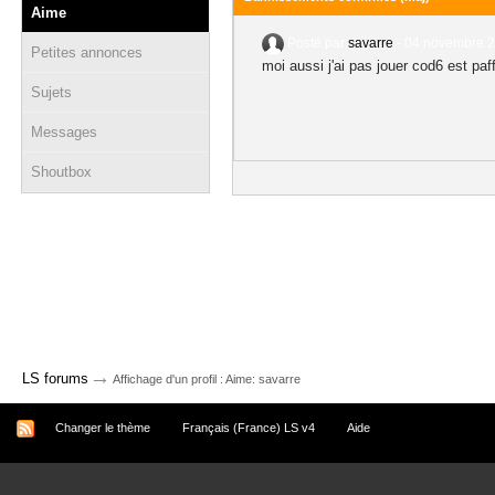
Aime
Posté par
savarre
-
04 novembre 2
Petites annonces
moi aussi j'ai pas jouer cod6 est paf
Sujets
Messages
Shoutbox
→
LS forums
Affichage d'un profil : Aime: savarre
Changer le thème
Français (France) LS v4
Aide