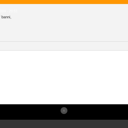
009 - 20:51
f banni,