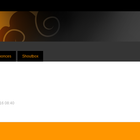
nnonces
Shoutbox
016 08:40