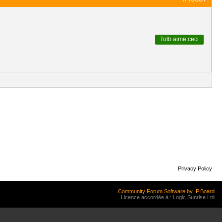
Tolb
aime ceci
Privacy Policy
Community Forum Software by IP.Board
Licence accordée à : Logic Sunrise Ltd