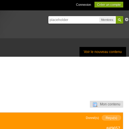
Connexion
Créer un compte
Membres
Voir le nouveau contenu
Mon contenu
Donné(s)
Reçu(s)
#49657