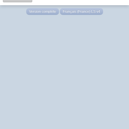
Version complète
Français (France) LS v4