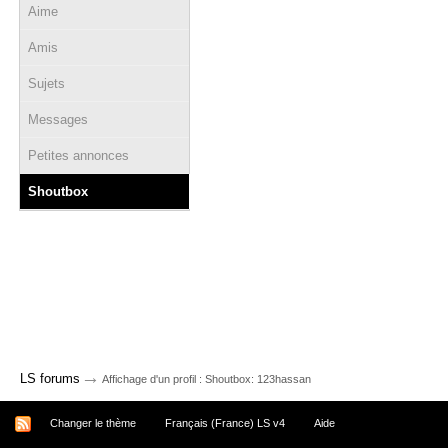
Aime
Amis
Sujets
Messages
Petites annonces
Shoutbox
→
LS forums
Affichage d'un profil : Shoutbox: 123hassan
Changer le thème
Français (France) LS v4
Aide