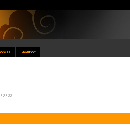
nnonces
Shoutbox
12 22:33