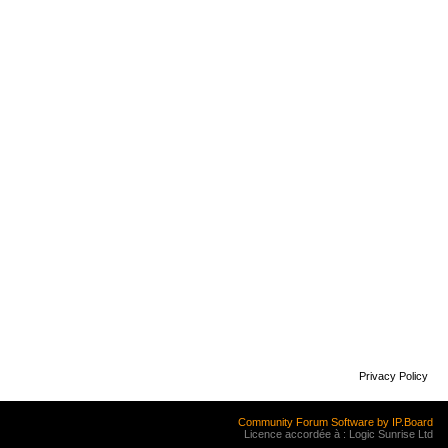
Privacy Policy
Community Forum Software by IP.Board
Licence accordée à : Logic Sunrise Ltd