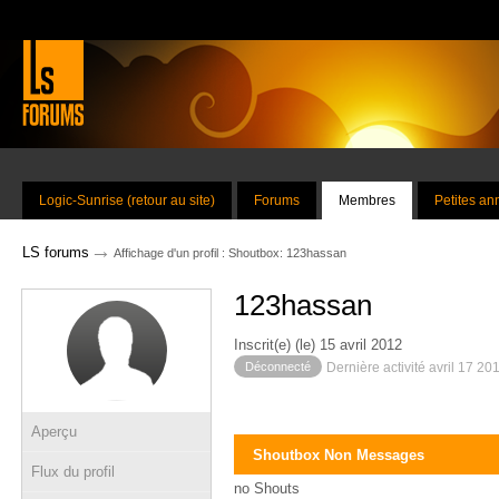
Logic-Sunrise (retour au site)
Forums
Membres
Petites a
→
LS forums
Affichage d'un profil : Shoutbox: 123hassan
123hassan
Inscrit(e) (le) 15 avril 2012
Déconnecté
Dernière activité avril 17 20
Aperçu
Shoutbox Non Messages
Flux du profil
no Shouts