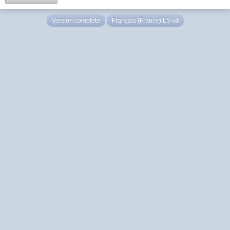
Version complète
Français (France) LS v4