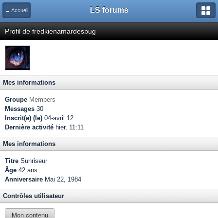
LS forums
← Accueil
Profil de fredkienamardesbug
Mes informations
Groupe
Members
Messages
30
Inscrit(e) (le)
04-avril 12
Dernière activité
hier, 11:11
Mes informations
Titre
Sunriseur
Âge
42 ans
Anniversaire
Mai 22, 1984
Contrôles utilisateur
Mon contenu