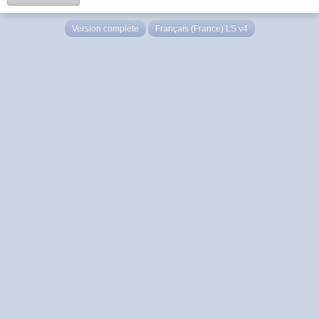
Version complète
Français (France) LS v4