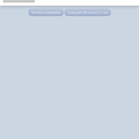
Version complète
Français (France) LS v4