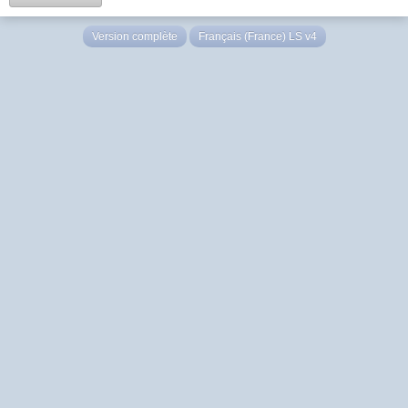
Version complète
Français (France) LS v4