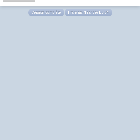
Version complète
Français (France) LS v4