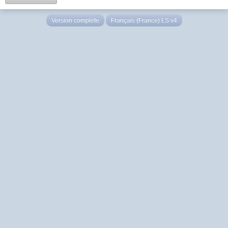
Version complète
Français (France) LS v4