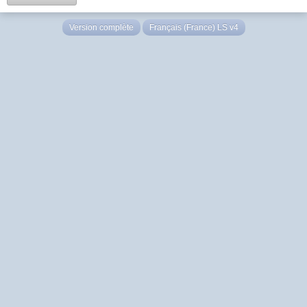
Version complète
Français (France) LS v4