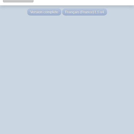
Version complète
Français (France) LS v4