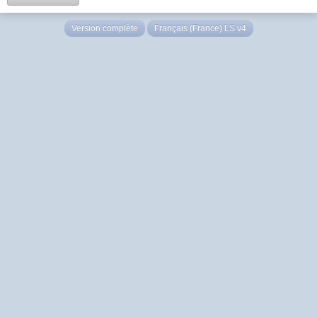
Version complète
Français (France) LS v4