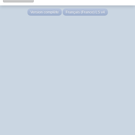
Version complète
Français (France) LS v4