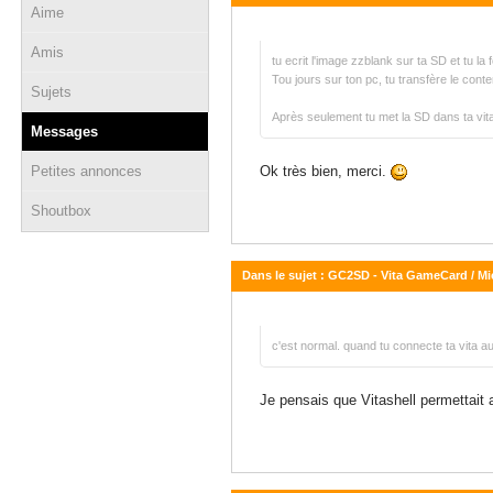
Aime
02 août 2017 - 11:40
Amis
tu ecrit l'image zzblank sur ta SD et tu 
Tou jours sur ton pc, tu transfère le conte
Sujets
Après seulement tu met la SD dans ta vit
Messages
Petites annonces
Ok très bien, merci.
Shoutbox
Dans le sujet : GC2SD - Vita GameCard / M
02 août 2017 - 11:08
c'est normal. quand tu connecte ta vita au 
Je pensais que Vitashell permettait 