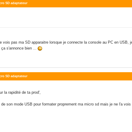
icro SD adaptateur
e ne vois pas ma SD apparaitre lorsque je connecte la console au PC en USB, 
, ça s'annonce bien ...
icro SD adaptateur
r la rapidité de ta prod',
et de son mode USB pour formater proprement ma micro sd mais je ne l'a vois