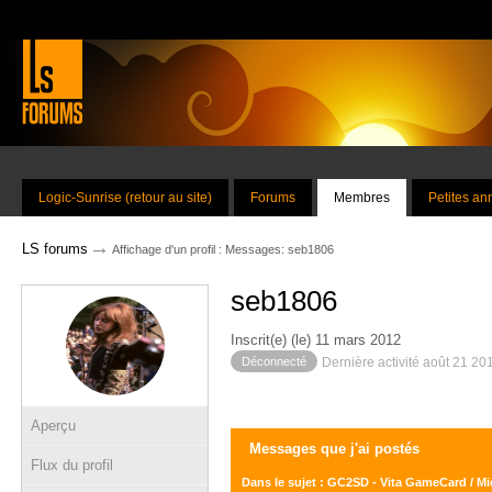
Logic-Sunrise (retour au site)
Forums
Membres
Petites a
→
LS forums
Affichage d'un profil : Messages: seb1806
seb1806
Inscrit(e) (le) 11 mars 2012
Déconnecté
Dernière activité août 21 20
Aperçu
Messages que j'ai postés
Flux du profil
Dans le sujet : GC2SD - Vita GameCard / M