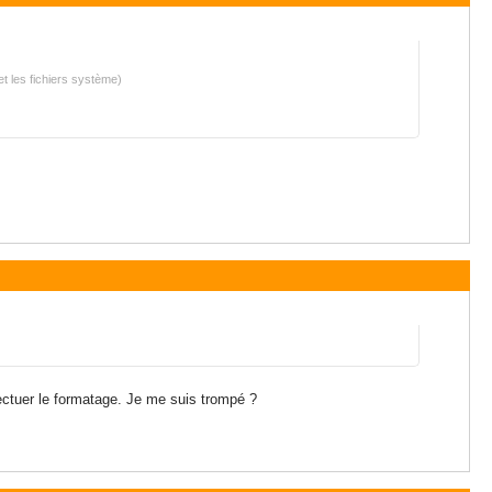
et les fichiers système)
fectuer le formatage. Je me suis trompé ?