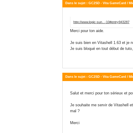
Dans le sujet : GC2SD - Vita GameCard / M
02 août 2017 - 10:46
http://www.logic-sun...-10#entry943287
Merci pour ton aide.
Je suis bien en Vitashell 1.63 et j
Je suis bloqué en tout début de tuto
Dans le sujet : GC2SD - Vita GameCard / M
01 août 2017 - 16:12
Salut et merci pour ton sérieux et pou
Je souhaite me servir de Vitashell 
mal ?
Merci