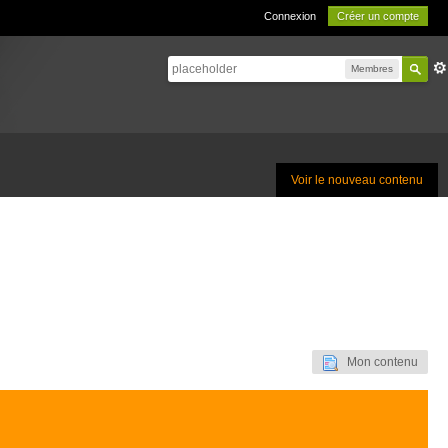
Connexion
Créer un compte
Membres
Voir le nouveau contenu
Mon contenu