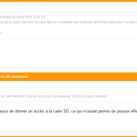
la formatte en exfat SUR TON PC
nu de ta carte vita vers ta carte SD (en n'oubliant pas d'afficher les fichiers/dossiers cachés 
a
icro SD adaptateur
pc via vitashell, c'est la carte sony qui apparait. Qu'est-ce qui te bloque?
aussi de donner un accès à la carte SD, ce qui m'aurait permis de pouvoir ef