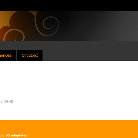
nnonces
Shoutbox
17 09:49
icro SD adaptateur