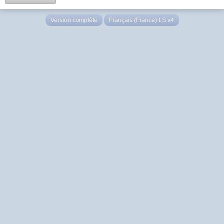
Version complète
Français (France) LS v4