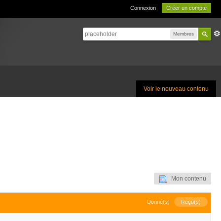
Connexion
Créer un compte
Membres
Voir le nouveau contenu
Mon contenu
Donné(s)
Reçu(s)