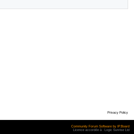
Privacy Policy
Community Forum Software by IP.Board
Licence accordée à : Logic Sunrise Ltd