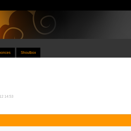
nnonces
Shoutbox
012 14:53