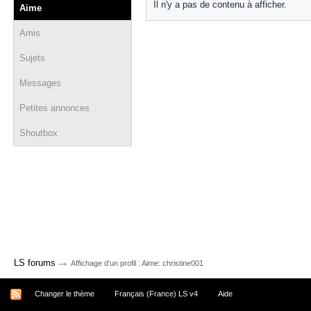
Il n'y a pas de contenu à afficher.
Aime
Amis
Sujets
Messages
Petites annonces
Shoutbox
→
LS forums
Affichage d'un profil : Aime: christine001
Changer le thème
Français (France) LS v4
Aide