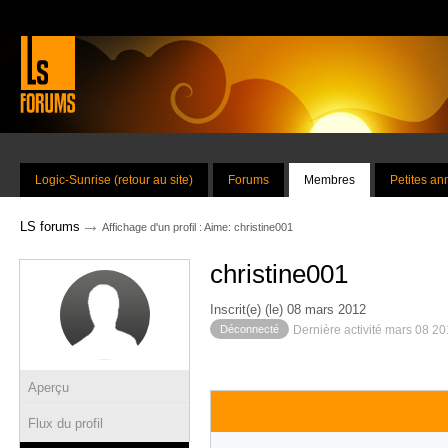
Logic-Sunrise (retour au site)
Forums
Membres
Petites a
→
LS forums
Affichage d'un profil : Aime: christine001
christine001
Inscrit(e) (le) 08 mars 2012
Déconnecté
Dernière activité mars 08 2
Aperçu
Flux du profil